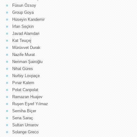
Füsun Özsoy
Group Goya
Hüseyin Kandemir
İrfan Seçkin
Javad Alamdari
Kat Teuçej
Mürüvvet Durak
Nazife Murat
Neriman Şairoğlu
Nihal Güres
Nurbiy Lovpaçe
Pınar Kalem
Polat Canpolat
Ramazan Huajev
Ruşen Eşref Yılmaz
Semiha Biçer
Sena Saraç
Sultan Umarov
Solange Greco