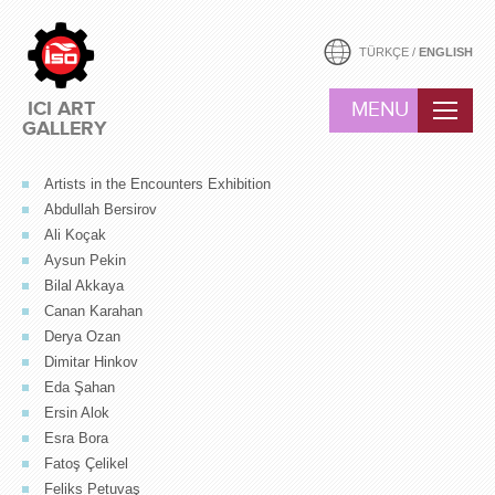
TÜRKÇE
/
ENGLISH
ICI ART
MENU
GALLERY
Artists in the Encounters Exhibition
Abdullah Bersirov
Ali Koçak
Aysun Pekin
Bilal Akkaya
Canan Karahan
Derya Ozan
Dimitar Hinkov
Eda Şahan
Ersin Alok
Esra Bora
Fatoş Çelikel
Feliks Petuvaş